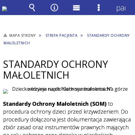
panel
Wyszukiwarka
Narzędzia
Menu
Menu
główne
szczegółow
MAPA STRONY
STREFA PACJENTA
STANDARDY OCHRONY
MAŁOLETNICH
STANDARDY OCHRONY
MAŁOLETNICH
Standardy Ochrony Małoletnich (SOM)
to
procedura ochrony dzieci przed krzywdzeniem. Do
procedury dołączona jest dokumentacja zawierająca
zbiór zasad oraz instrumentów prawnych mających
na celu ochronę praw dziecka w placówkach