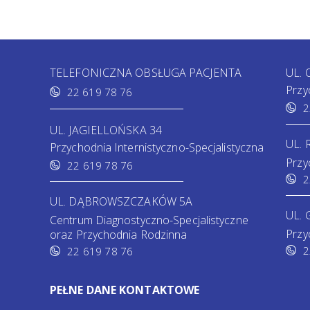
TELEFONICZNA OBSŁUGA PACJENTA
UL.
Przy
22 619 78 76
2
UL. JAGIELLOŃSKA 34
UL.
Przychodnia Internistyczno-Specjalistyczna
Przy
22 619 78 76
2
UL. DĄBROWSZCZAKÓW 5A
UL. 
Centrum Diagnostyczno-Specjalistyczne
Przy
oraz Przychodnia Rodzinna
2
22 619 78 76
PEŁNE DANE KONTAKTOWE