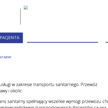
 PACJENTA
PRZYCHODNIE/PORADNIE/PERSONEL
NITARNY
usługi w zakresie transportu sanitarnego
.
Przewóz
wy i okolic.
s sanitarny spełniający wszelkie wymogi przewozu ch
Nad bezpieczeństwem transportowanych Pacjentów czuwa