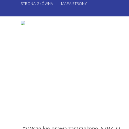
STRONA GŁÓWNA
MAPA STRONY
©
Wszelkie prawa zastrzeżone, SZPZLO