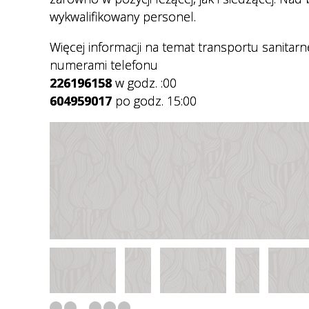
Regulamin organizacyjny
Cennik usług medycznych
wykwalifikowany personel.
Nocna i Świąteczna Opieka
Więcej informacji na temat transportu sanita
Zdrowotna
numerami telefonu
226196158
w godz.
:00
Transport sanitarny
604959017
po godz. 15:00
Deklaracja wyboru lekarza POZ
Ewuś
Wykaz dokumentów
potwierdzających prawo do
świadczeń opieki zdrowotnej
ze środków publicznych.
Dokumenty do pobrania
E-rejestracja
Jak przygotować się do badań