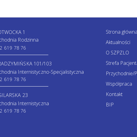
Strona główn
 OTWOCKA 1
chodnia Rodzinna
Aktualności
2 619 78 76
O SZPZLO
Strefa Pacjent
 RADZYMIŃSKA 101/103
chodnia Internistyczno-Specjalistyczna
Przychodnie/P
2 619 78 76
Współpraca
Kontakt
GILARSKA 23
chodnia Internistyczna
BIP
2 619 78 76