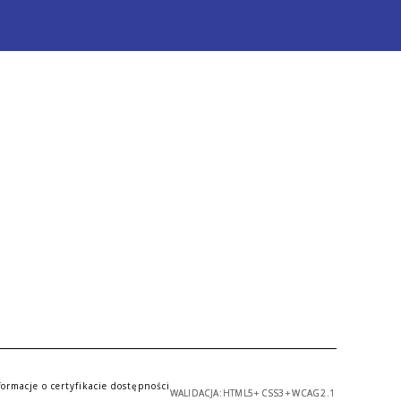
formacje o certyfikacie dostępności
WALIDACJA:
HTML5
+
CSS3
+
WCAG 2.1