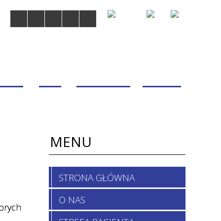
MDOM
BLOG
WSPÓŁPRACA
KONTAKT
MENU
STRONA GŁÓWNA
O NAS
orych