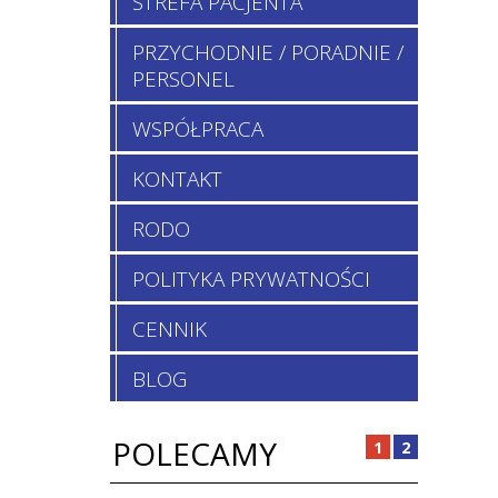
STREFA PACJENTA
PRZYCHODNIE / PORADNIE /
PERSONEL
WSPÓŁPRACA
KONTAKT
RODO
POLITYKA PRYWATNOŚCI
CENNIK
BLOG
POLECAMY
1
2