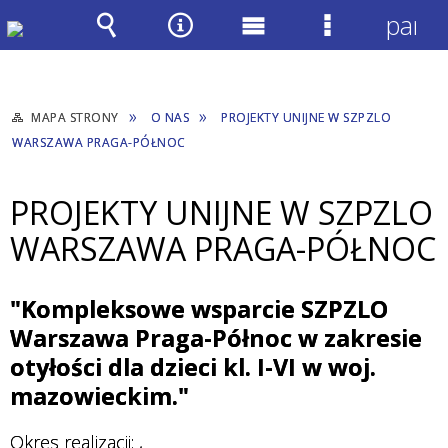
panel
Wyszukiwarka
Narzędzia
Menu
Menu
główne
szczegółow
MAPA STRONY
O NAS
PROJEKTY UNIJNE W SZPZLO
WARSZAWA PRAGA-PÓŁNOC
PROJEKTY UNIJNE W SZPZLO
WARSZAWA PRAGA-PÓŁNOC
"Kompleksowe wsparcie SZPZLO
Warszawa Praga-Północ w zakresie
otyłości dla dzieci kl. I-VI w woj.
mazowieckim."
Okres realizacji:
,