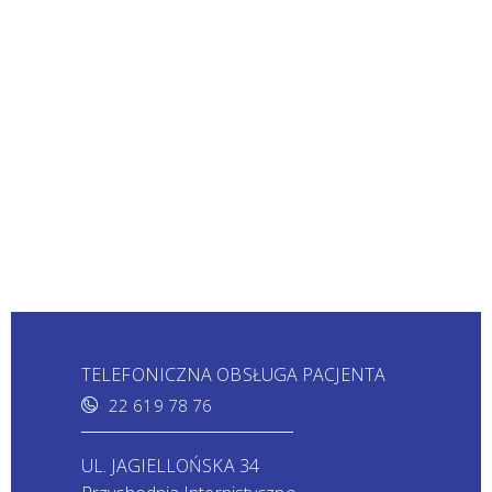
TELEFONICZNA OBSŁUGA PACJENTA
22 619 78 76
UL. JAGIELLOŃSKA 34