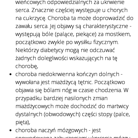
wieńcowych odpowiedzialnych za ukrwienie
serca. Znacznie częściej występuje u chorych
na cukrzycę. Choroba ta może doprowadzić do
zawału serca. Jej objawy są charakterystyczne -
występują bóle (palące, piekące) za mostkiem,
początkowo zwykle po wysiłku fizycznym.
Niektórzy diabetycy mogą nie odczuwać
żadnych dolegliwości wskazujących na tę
chorobę,
choroba niedokrwienna kończyn dolnych -
wywołana jest miażdżycą tętnic. Początkowo
objawia się bólami nóg w czasie chodzenia. W
przypadku bardziej nasilonych zmian
miażdżycowych może dochodzić do martwicy
dystalnych (obwodowych) części stopy (palce,
pięta),
choroba naczyń mózgowych - jest
spowodowana zaburzeniami ukrwienia mózgu.