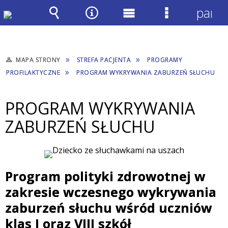
panel
Wyszukiwarka
Narzędzia
Menu
Menu
główne
szczegółow
MAPA STRONY
STREFA PACJENTA
PROGRAMY
PROFILAKTYCZNE
PROGRAM WYKRYWANIA ZABURZEŃ SŁUCHU
PROGRAM WYKRYWANIA
ZABURZEŃ SŁUCHU
Program polityki zdrowotnej
w
zakresie wczesnego wykrywania
zaburzeń słuchu wśród uczniów
klas I oraz VIII szkół