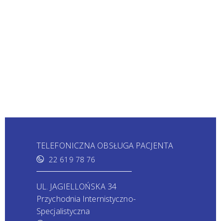
TELEFONICZNA OBSŁUGA PACJENTA
22 619 78 76
UL. JAGIELLOŃSKA 34
Przychodnia Internistyczno-
Specjalistyczna