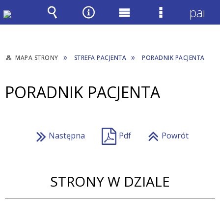
panel
Wyszukiwarka
Narzędzia
Menu
Menu
główne
szczegółow
MAPA STRONY
STREFA PACJENTA
PORADNIK PACJENTA
PORADNIK PACJENTA
Następna
Pdf
Powrót
STRONY W DZIALE