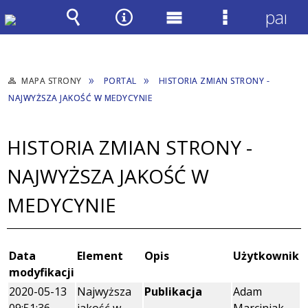
panel
Wyszukiwarka
Narzędzia
Menu
Menu
główne
szczegółow
MAPA STRONY
PORTAL
HISTORIA ZMIAN STRONY -
NAJWYŻSZA JAKOŚĆ W MEDYCYNIE
HISTORIA ZMIAN STRONY -
NAJWYŻSZA JAKOŚĆ W
MEDYCYNIE
Data
Element
Opis
Użytkownik
modyfikacji
2020-05-13
Najwyższa
Publikacja
Adam
09:51:36
jakość w
Marciniak