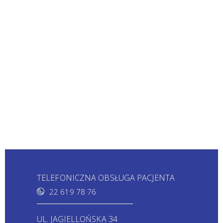
TELEFONICZNA OBSŁUGA PACJENTA
22 619 78 76
UL. JAGIELLOŃSKA 34