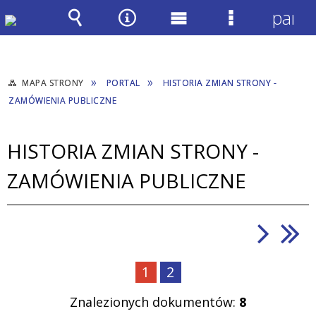
panel
Wyszukiwarka
Narzędzia
Menu
Menu
główne
szczegółow
MAPA STRONY
PORTAL
HISTORIA ZMIAN STRONY -
ZAMÓWIENIA PUBLICZNE
HISTORIA ZMIAN STRONY -
ZAMÓWIENIA PUBLICZNE
1
2
Znalezionych dokumentów:
8