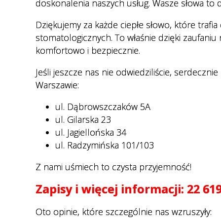
doskonalenia naszych usług. Wasze słowa to d
Regulamin organizacyjny
Cennik usług medycznych
Dziękujemy za każde ciepłe słowo, które trafi
Nocna i Świąteczna Opieka
stomatologicznych. To właśnie dzięki zaufaniu
Zdrowotna
komfortowo i bezpiecznie.
Transport sanitarny
Jeśli jeszcze nas nie odwiedziliście, serdecz
Deklaracja wyboru lekarza POZ
Warszawie:
Ewuś
ul. Dąbrowszczaków 5A
Wykaz dokumentów
ul. Gilarska 23
potwierdzających prawo do
ul. Jagiellońska 34
świadczeń opieki zdrowotnej
ul. Radzymińska 101/103
ze środków publicznych.
Z nami uśmiech to czysta przyjemność!
Dokumenty do pobrania
Zapisy i więcej informacji: 22 619
E-rejestracja
Oto opinie, które szczególnie nas wzruszyły:
Jak przygotować się do badań