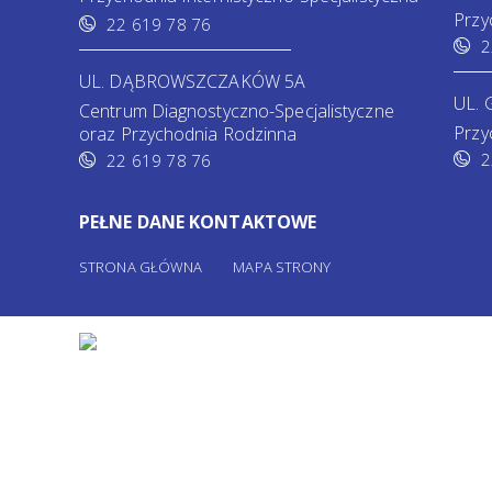
Przy
22 619 78 76
2
UL. DĄBROWSZCZAKÓW 5A
UL. 
Centrum Diagnostyczno-Specjalistyczne
Przy
oraz Przychodnia Rodzinna
2
22 619 78 76
PEŁNE DANE KONTAKTOWE
STRONA GŁÓWNA
MAPA STRONY