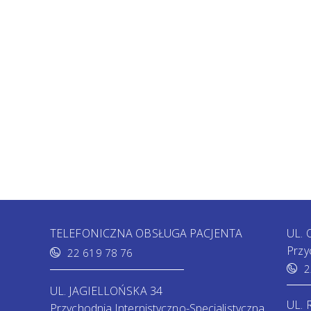
TELEFONICZNA OBSŁUGA PACJENTA
UL.
Przy
22 619 78 76
2
UL. JAGIELLOŃSKA 34
UL.
Przychodnia Internistyczno-Specjalistyczna