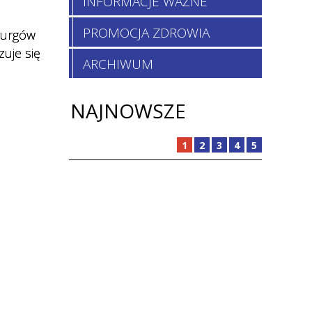
INFORMACJE WAŻNE
PROMOCJA ZDROWIA
irurgów
uje się
ARCHIWUM
NAJNOWSZE
1
2
3
4
5