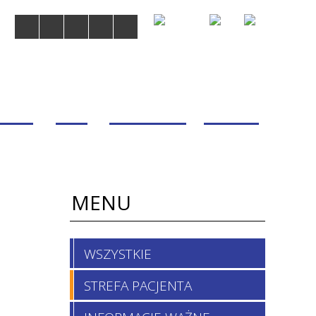
MDOM
BLOG
WSPÓŁPRACA
KONTAKT
MENU
WSZYSTKIE
STREFA PACJENTA