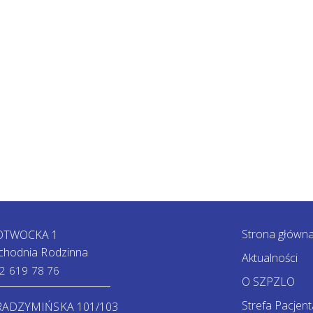
Strona główn
 OTWOCKA 1
chodnia Rodzinna
Aktualności
2 619 78 76
O SZPZLO
Strefa Pacjent
 RADZYMIŃSKA 101/103