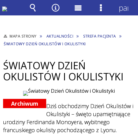
panel
Wyszukiwarka
Narzędzia
Menu
Menu
główne
szczegółow
MAPA STRONY
AKTUALNOŚCI
STREFA PACJENTA
ŚWIATOWY DZIEŃ OKULISTÓW I OKULISTYKI
ŚWIATOWY DZIEŃ
OKULISTÓW I OKULISTYKI
Archiwum
Dziś obchodzimy Dzień Okulistów i
Okulistyki – święto upamiętniające
urodziny Ferdinanda Monoyera, wybitnego
francuskiego okulisty pochodzącego z Lyonu.