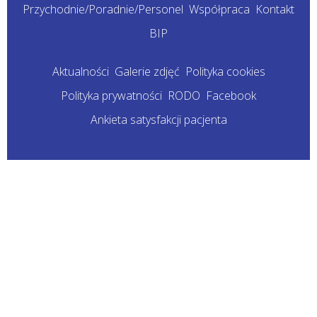
Przychodnie/Poradnie/Personel
Współpraca
Kontakt
BIP
Aktualności
Galerie zdjęć
Polityka cookies
Polityka prywatności
RODO
Facebook
Ankieta satysfakcji pacjenta