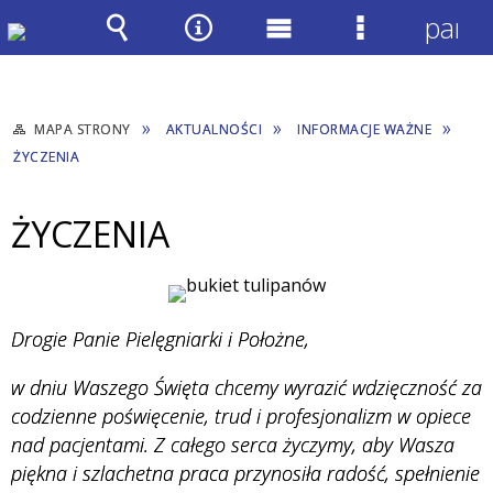
panel
Wyszukiwarka
Narzędzia
Menu
Menu
główne
szczegółow
MAPA STRONY
AKTUALNOŚCI
INFORMACJE WAŻNE
ŻYCZENIA
ŻYCZENIA
Drogie Panie Pielęgniarki i Położne,
w dniu Waszego Święta chcemy wyrazić wdzięczność za
codzienne poświęcenie, trud i profesjonalizm w opiece
nad pacjentami. Z całego serca życzymy, aby Wasza
piękna i szlachetna praca przynosiła radość, spełnienie