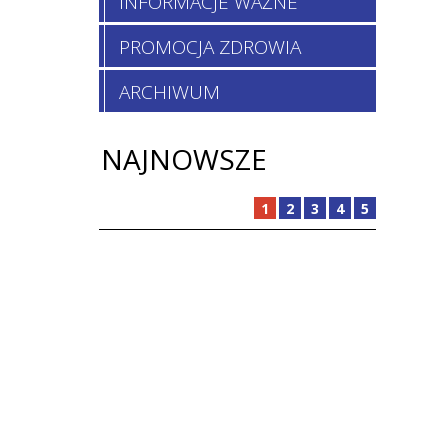
INFORMACJE WAŻNE
PROMOCJA ZDROWIA
goria
ARCHIWUM
NAJNOWSZE
1
2
3
4
5