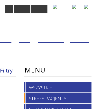
MDOM
BLOG
WSPÓŁPRACA
KONTAKT
MENU
Filtry
ana
WSZYSTKIE
a
STREFA PACJENTA
—
kacji