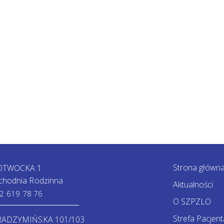
Strona główn
 OTWOCKA 1
chodnia Rodzinna
Aktualności
2 619 78 76
O SZPZLO
Strefa Pacjent
 RADZYMIŃSKA 101/103