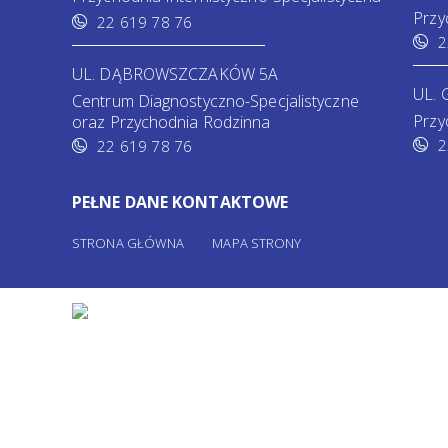
Przy
22 619 78 76
2
UL. DĄBROWSZCZAKÓW 5A
UL. 
Centrum Diagnostyczno-Specjalistyczne
Przy
oraz Przychodnia Rodzinna
2
22 619 78 76
PEŁNE DANE KONTAKTOWE
STRONA GŁÓWNA
MAPA STRONY