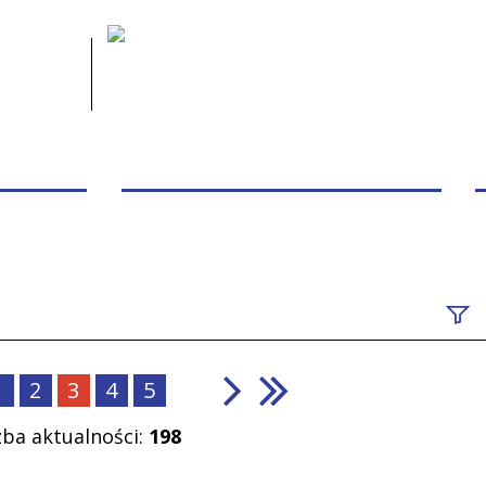
 PACJENTA
PRZYCHODNIE/PORADNIE/PERSONEL
Szuk
1
2
3
4
5
fraz
zba aktualności:
198
Data
publi