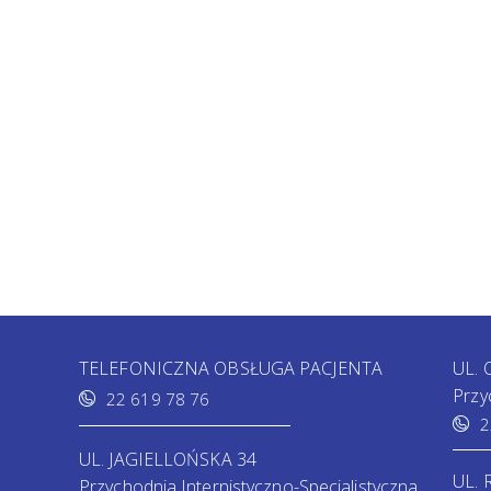
TELEFONICZNA OBSŁUGA PACJENTA
UL.
Przy
22 619 78 76
2
UL. JAGIELLOŃSKA 34
UL.
Przychodnia Internistyczno-Specjalistyczna