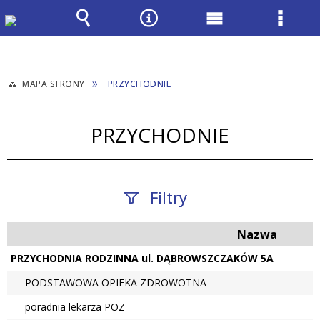
Wyszukiwarka
Narzędzia
Menu
Menu
główne
szcze
MAPA STRONY
PRZYCHODNIE
PRZYCHODNIE
Filtry
Nazwa
Fraza / imię,
nazwisko
PRZYCHODNIA RODZINNA ul. DĄBROWSZCZAKÓW 5A
PODSTAWOWA OPIEKA ZDROWOTNA
poradnia lekarza POZ