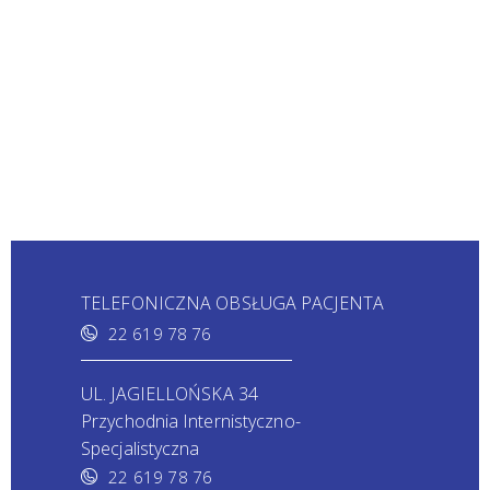
TELEFONICZNA OBSŁUGA PACJENTA
22 619 78 76
UL. JAGIELLOŃSKA 34
Przychodnia Internistyczno-
Specjalistyczna
22 619 78 76