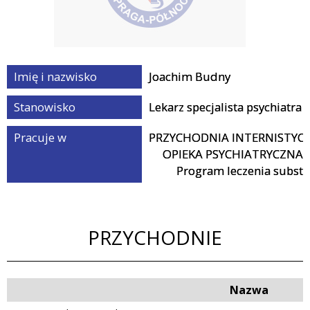
Przychodnie
Badania i
Imię i nazwisko
Joachim Budny
Usługi
Stanowisko
Lekarz specjalista psychiatra
Pracuje w
PRZYCHODNIA INTERNISTYCZN
Personel
OPIEKA PSYCHIATRYCZNA I
Program leczenia substy
PRZYCHODNIE
Nazwa