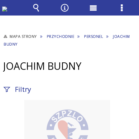
Wyszukiwarka
Narzędzia
Menu
Menu
główne
szcze
MAPA STRONY
PRZYCHODNIE
PERSONEL
JOACHIM
BUDNY
JOACHIM BUDNY
Filtry
Fraza / imię,
nazwisko