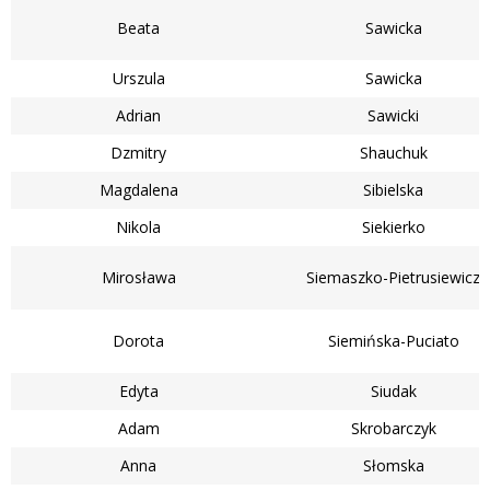
Beata
Sawicka
Urszula
Sawicka
Adrian
Sawicki
Dzmitry
Shauchuk
Magdalena
Sibielska
Nikola
Siekierko
Mirosława
Siemaszko-Pietrusiewicz
Dorota
Siemińska-Puciato
Edyta
Siudak
Adam
Skrobarczyk
Anna
Słomska