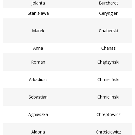
Jolanta
Burchardt
Stanisława
Ceryngier
Marek
Chaberski
Anna
Chanas
Roman
Chądzyński
Arkadiusz
Chmieliński
Sebastian
Chmieliński
Agnieszka
Chreptowicz
Aldona
Chróściewicz