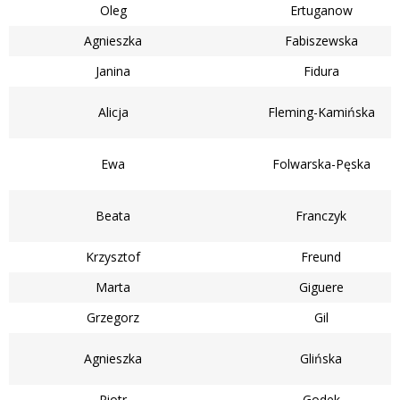
Oleg
Ertuganow
Agnieszka
Fabiszewska
Janina
Fidura
Alicja
Fleming-Kamińska
Ewa
Folwarska-Pęska
Beata
Franczyk
Krzysztof
Freund
Marta
Giguere
Grzegorz
Gil
Agnieszka
Glińska
Piotr
Godek