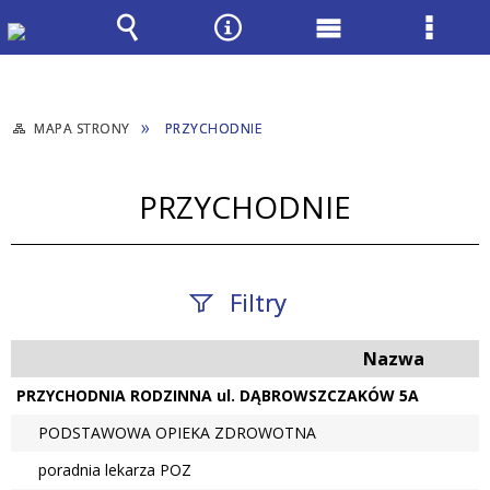
Wyszukiwarka
Narzędzia
Menu
Menu
główne
szcze
MAPA STRONY
PRZYCHODNIE
PRZYCHODNIE
Filtry
Nazwa
Fraza / imię,
nazwisko
PRZYCHODNIA RODZINNA ul. DĄBROWSZCZAKÓW 5A
PODSTAWOWA OPIEKA ZDROWOTNA
poradnia lekarza POZ