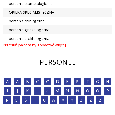
poradnia stomatologiczna
OPIEKA SPECJALISTYCZNA
poradnia chirurgiczna
poradnia ginekologiczna
poradnia proktologiczna
PERSONEL
A
Ą
B
C
Ć
D
E
Ę
F
G
H
I
J
K
L
Ł
M
N
Ń
O
Ó
P
R
S
Ś
T
U
W
X
Y
Z
Ź
Ż