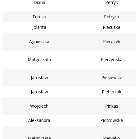
Diana
Petryk
Teresa
Petryka
Jolanta
Piecuska
Agnieszka
Pierożek
Małgorzata
Pierzyńska
Jarosław
Piesiewicz
Jarosław
Pietrzniak
Wojciech
Pinkas
Aleksandra
Piotrowska
Małgorzata
Plewako