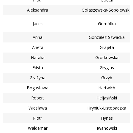
Aleksandra
Gołaszewska-Sobolewska
Jacek
Gomółka
Anna
Gonzalez-Szwacka
Aneta
Grajeta
Natalia
Grotkowska
Edyta
Gryglas
Grażyna
Grzyb
Bogusława
Hartwich
Robert
Heljasiński
Wiesława
Hryniuk-Listopadzka
Piotr
Hynas
Waldemar
Iwanowski