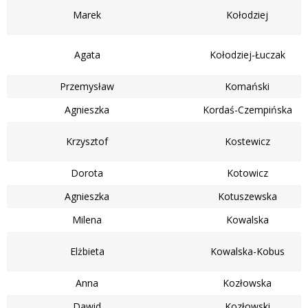
Marek
Kołodziej
Agata
Kołodziej-Łuczak
Przemysław
Komański
Agnieszka
Kordaś-Czempińska
Krzysztof
Kostewicz
Dorota
Kotowicz
Agnieszka
Kotuszewska
Milena
Kowalska
Elżbieta
Kowalska-Kobus
Anna
Kozłowska
Dawid
Kozłowski