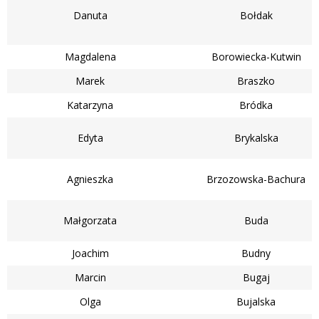
Danuta
Bołdak
Magdalena
Borowiecka-Kutwin
Marek
Braszko
Katarzyna
Bródka
Edyta
Brykalska
Agnieszka
Brzozowska-Bachura
Małgorzata
Buda
Joachim
Budny
Marcin
Bugaj
Olga
Bujalska