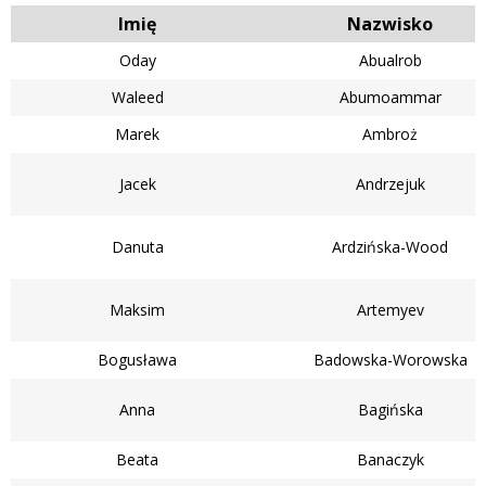
Imię
Nazwisko
Oday
Abualrob
Waleed
Abumoammar
Marek
Ambroż
Jacek
Andrzejuk
Danuta
Ardzińska-Wood
Maksim
Artemyev
Bogusława
Badowska-Worowska
Anna
Bagińska
Beata
Banaczyk