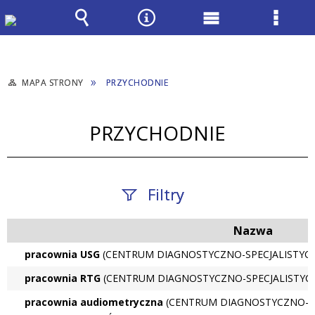
Wyszukiwarka
Narzędzia
Menu
Menu
główne
szcze
MAPA STRONY
PRZYCHODNIE
PRZYCHODNIE
Filtry
Nazwa
Fraza / imię,
nazwisko
pracownia USG
(CENTRUM DIAGNOSTYCZNO-SPECJALISTYC
pracownia RTG
(CENTRUM DIAGNOSTYCZNO-SPECJALISTYC
pracownia audiometryczna
(CENTRUM DIAGNOSTYCZNO-SPE