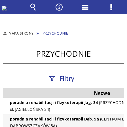
Wyszukiwarka
Narzędzia
Menu
Menu
główne
szcze
MAPA STRONY
PRZYCHODNIE
PRZYCHODNIE
Filtry
Nazwa
Fraza / imię,
nazwisko
poradnia rehabilitacji i fizykoterapii Jag. 34
(PRZYCHODNI
ul. JAGIELLOŃSKA 34)
poradnia rehabilitacji i fizykoterapii Dąb. 5a
(CENTRUM DI
DĄBROWSZCZAKÓW 5A)