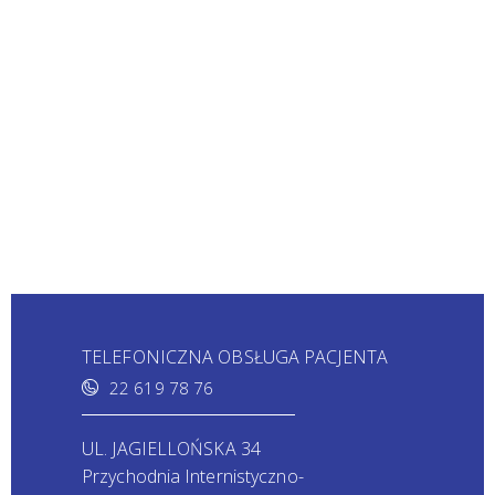
TELEFONICZNA OBSŁUGA PACJENTA
22 619 78 76
UL. JAGIELLOŃSKA 34
Przychodnia Internistyczno-