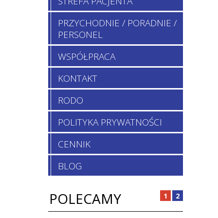
STREFA PACJENTA
PRZYCHODNIE / PORADNIE /
PERSONEL
WSPÓŁPRACA
KONTAKT
RODO
POLITYKA PRYWATNOŚCI
CENNIK
BLOG
POLECAMY
1
2