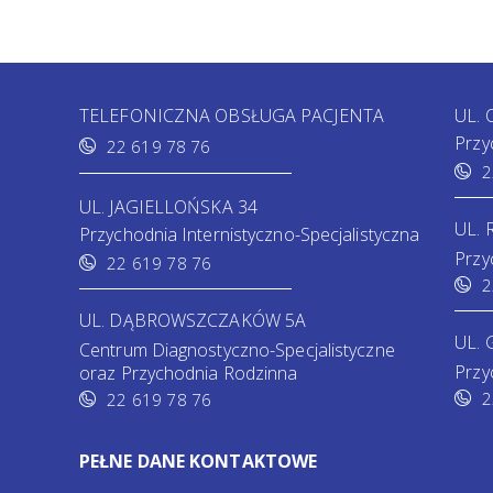
TELEFONICZNA OBSŁUGA PACJENTA
UL.
Przy
22 619 78 76
2
UL. JAGIELLOŃSKA 34
UL.
Przychodnia Internistyczno-Specjalistyczna
Przy
22 619 78 76
2
UL. DĄBROWSZCZAKÓW 5A
UL. 
Centrum Diagnostyczno-Specjalistyczne
Przy
oraz Przychodnia Rodzinna
2
22 619 78 76
PEŁNE DANE KONTAKTOWE