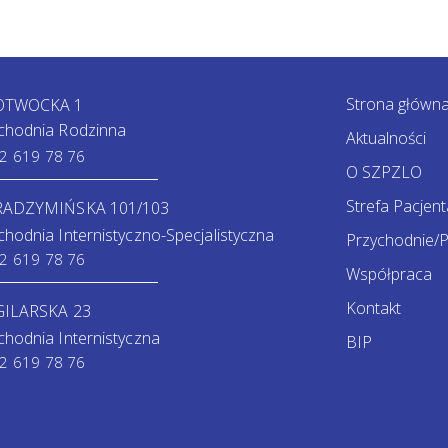
Strona główn
 OTWOCKA 1
chodnia Rodzinna
Aktualności
2 619 78 76
O SZPZLO
Strefa Pacjent
 RADZYMIŃSKA 101/103
chodnia Internistyczno-Specjalistyczna
Przychodnie/P
2 619 78 76
Współpraca
Kontakt
GILARSKA 23
chodnia Internistyczna
BIP
2 619 78 76