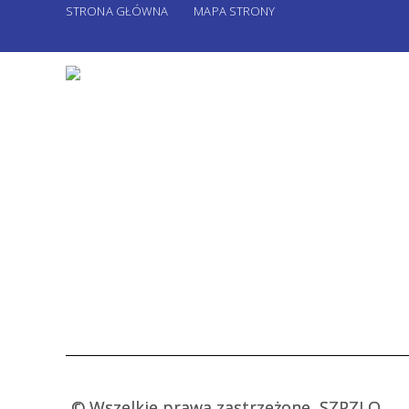
STRONA GŁÓWNA
MAPA STRONY
©
Wszelkie prawa zastrzeżone, SZPZLO