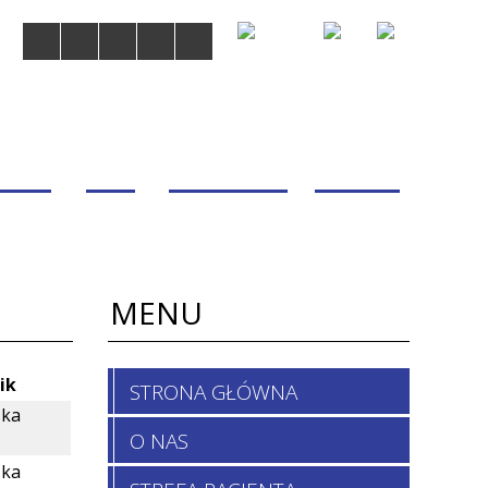
MDOM
BLOG
WSPÓŁPRACA
KONTAKT
MENU
ik
STRONA GŁÓWNA
ska
O NAS
ska