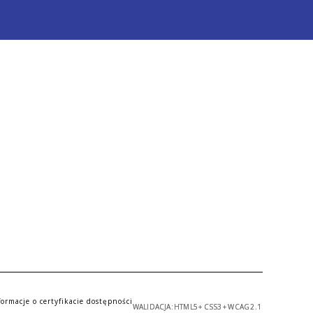
formacje o certyfikacie dostępności
WALIDACJA:
HTML5
+
CSS3
+
WCAG 2.1