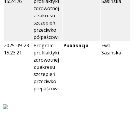
15:24:26
profilaktyki
Sasińska
zdrowotnej
z zakresu
szczepień
przeciwko
półpaścowi
2025-09-23
Program
Publikacja
Ewa
15:23:21
profilaktyki
Sasińska
zdrowotnej
z zakresu
szczepień
przeciwko
półpaścowi